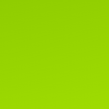
которых не смогут быть приняты
клубах WCF.
Читать далее...
1 марта 2020г.
Поздравляем всех-всех с пер
днем весны и днем кошек!!!
Читать далее...
8 мая 2019г.
Поздраляем Елену Сомову и ее
очаровательных малышей Alex
SeLenSon и Armavir SeLenSon!
этой выставке им покорились ри
шоу и Бесты, копилочки
пополнились отличными оценкам