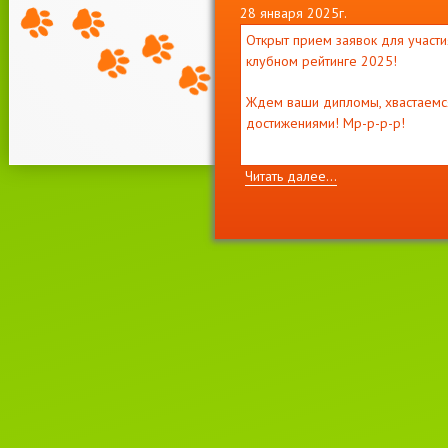
28 января 2025г.
Открыт прием заявок для участи
клубном рейтинге 2025!
Ждем ваши дипломы, хвастаемс
достижениями! Мр-р-р-р!
Читать далее...
11 декабря 2021г.
Приглашаем на выставку кошек
"
ВЕСНА
И
МОТЯ
"
2-3 апреля, лицензия WCF
#221022 EUROPE CONTINENT
SHOW- ER-120
Читать далее...
22 июня 2021г.
Новости WCF.
Список систем, родословные