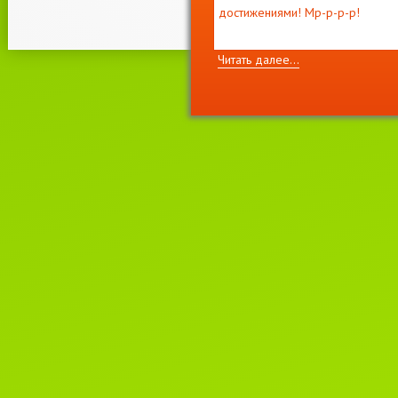
достижениями! Мр-р-р-р!
Читать далее...
11 декабря 2021г.
Приглашаем на выставку кошек
"
ВЕСНА
И
МОТЯ
"
2-3 апреля, лицензия WCF
#221022 EUROPE CONTINENT
SHOW- ER-120
Читать далее...
22 июня 2021г.
Новости WCF.
Список систем, родословные
которых не смогут быть приняты
клубах WCF.
Читать далее...