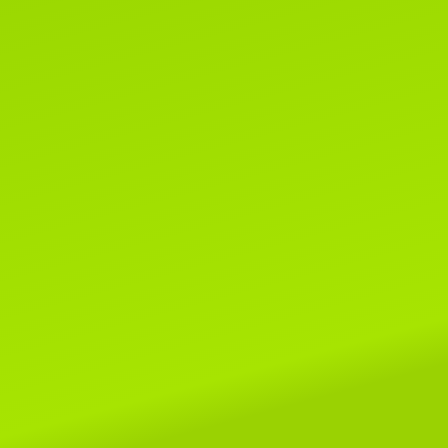
1 марта 2020г.
Поздравляем всех-всех с пер
днем весны и днем кошек!!!
Читать далее...
8 мая 2019г.
Поздраляем Елену Сомову и ее
очаровательных малышей Alex
SeLenSon и Armavir SeLenSon!
этой выставке им покорились ри
шоу и Бесты, копилочки
пополнились отличными оценкам
Читать далее...