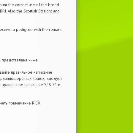
ount the correct use of the breed
BRI. Also the Scottish Straight and
receive a pedigree with the remark
я представлена ниже.
вайте правильное написание
х длинношерстных кошек, следует
ов правильное написание SFS 71 и
меть примечание RIEX.