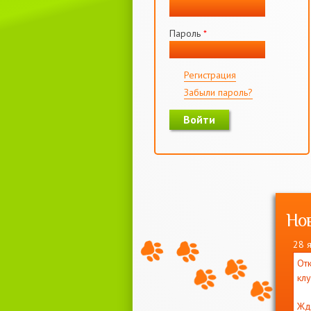
Пароль
*
Регистрация
Забыли пароль?
Но
28 
Отк
кл
Жд