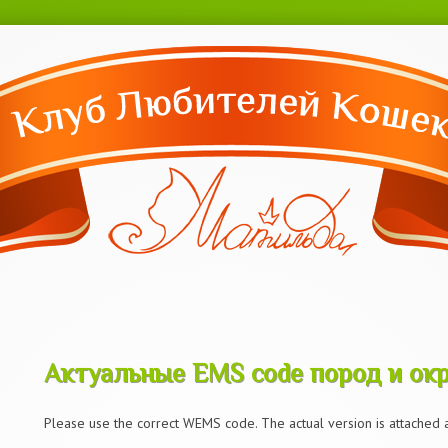
Перейти к
основному
содержанию
Актуальные EMS code пород и ок
Актуальные EMS code пород и ок
Please use the correct WEMS code. The actual version is attached 