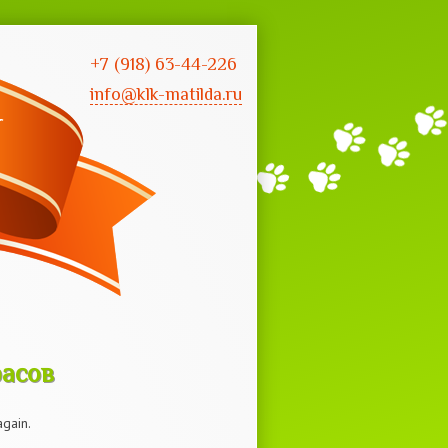
+7 (918) 63-44-226
info@klk-matilda.ru
расов
расов
again.