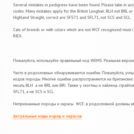
Several mistakes in pedigrees have been found. Please take in acc
codes. Many mistakes apply for the British Longhair, BLH not BRL or 
Highland Straight, correct are SFS71 and SFL71, not SCS and SCL.
Cats of breeds or with colors which are not WCF recognized must 
RIEX.
Пожалуйста, используйте правильный код WEMS. Реальная верси
Часто в родословных обнаруживаются ошибки. Пожалуйста, учты
кодов породы. Многие ошибки распространяются на британски
писать BLH а не BRL или BRI. Также у скоттиш и хайленд страйт
SFL71, а не SCS и SCL.
Непризнанные породы и окрасы WCF, в родословной должны и
Актуальные коды пород и окрасов