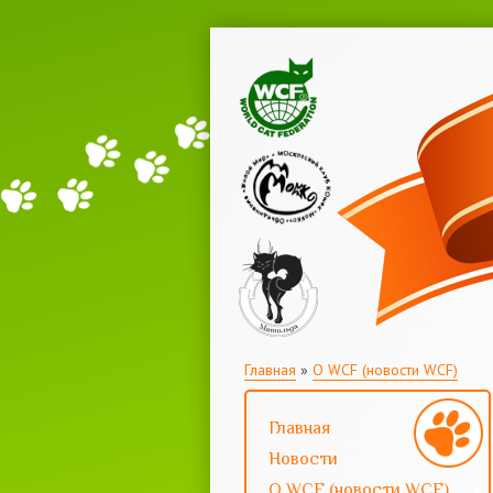
Вы здесь
Главная
»
О WCF (новости WCF)
Главная
Новости
О WCF (новости WCF)