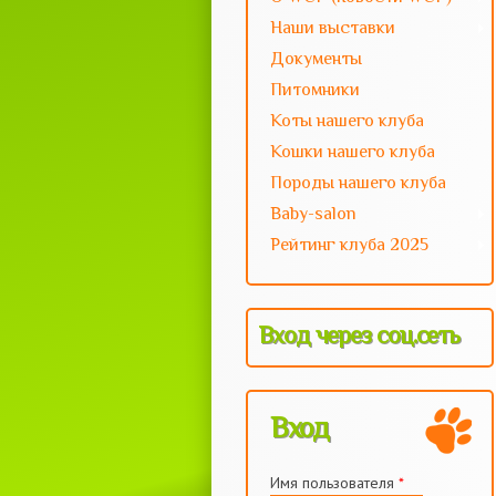
Наши выставки
Документы
Питомники
Коты нашего клуба
Кошки нашего клуба
Породы нашего клуба
Baby-salon
Рейтинг клуба 2025
Вход через соц.сеть
Вход
Имя пользователя
*