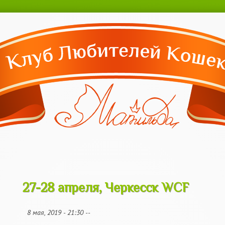
Перейти к
основному
содержанию
27-28 апреля, Черкесск WCF
27-28 апреля, Черкесск WCF
8 мая, 2019 - 21:30
--
motya