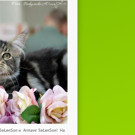
SeLenSon и Armavir SeLenSon! На