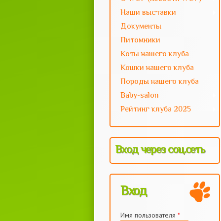
Наши выставки
Документы
Питомники
Коты нашего клуба
Кошки нашего клуба
Породы нашего клуба
Baby-salon
Рейтинг клуба 2025
Вход через соц.сеть
Вход
Имя пользователя
*