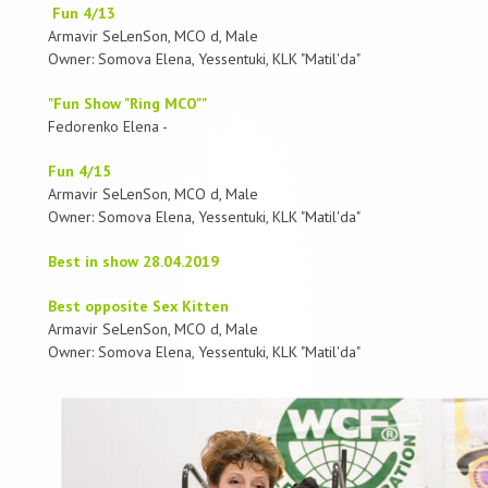
Fun 4/13
Armavir SeLenSon, MCO d, Male
Owner: Somova Elena, Yessentuki, KLK "Matil'da"
"Fun Show "Ring MCO""
Fedorenko Elena -
Fun 4/15
Armavir SeLenSon, MCO d, Male
Owner: Somova Elena, Yessentuki, KLK "Matil'da"
Best in show 28.04.2019
Best opposite Sex Kitten
Armavir SeLenSon, MCO d, Male
Owner: Somova Elena, Yessentuki, KLK "Matil'da"