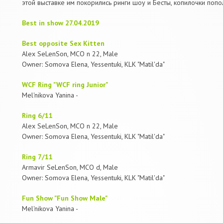
этой выставке им покорились ринги шоу и Бесты, копилочки поп
Best in show 27.04.2019
Best opposite Sex Kitten
Alex SeLenSon, MCO n 22, Male
Owner: Somova Elena, Yessentuki, KLK "Matil'da"
WCF Ring "WCF ring Junior"
Mel'nikova Yanina -
Ring 6/11
Alex SeLenSon, MCO n 22, Male
Owner: Somova Elena, Yessentuki, KLK "Matil'da"
Ring 7/11
Armavir SeLenSon, MCO d, Male
Owner: Somova Elena, Yessentuki, KLK "Matil'da"
Fun Show "Fun Show Male"
Mel'nikova Yanina -