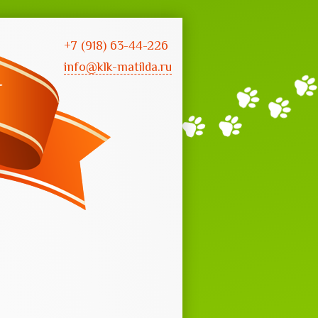
+7 (918) 63-44-226
info@klk-matilda.ru