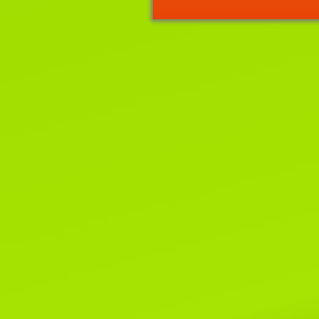
Приглашаем на выставку кошек
"
ВЕСНА
И
МОТЯ
"
2-3 апреля, лицензия WCF
#221022 EUROPE CONTINENT
SHOW- ER-120
Читать далее...
22 июня 2021г.
Новости WCF.
Список систем, родословные
которых не смогут быть приняты
клубах WCF.
Читать далее...
1 марта 2020г.
Поздравляем всех-всех с пер
днем весны и днем кошек!!!