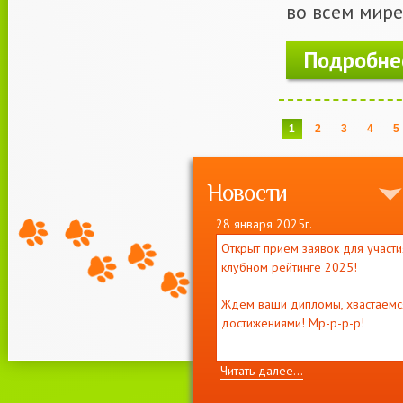
во всем мире.
Подробне
Страницы
1
2
3
4
5
Новости
28 января 2025г.
Открыт прием заявок для участи
клубном рейтинге 2025!
Ждем ваши дипломы, хвастаемс
достижениями! Мр-р-р-р!
Читать далее...
11 декабря 2021г.