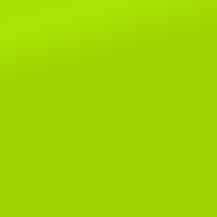
Читать далее...
8 мая 2019г.
Поздраляем Елену Сомову и ее
очаровательных малышей Alex
SeLenSon и Armavir SeLenSon!
этой выставке им покорились ри
шоу и Бесты, копилочки
пополнились отличными оценкам
Читать далее...