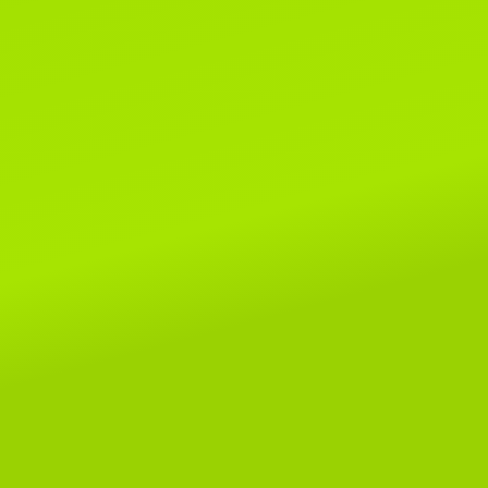
клубах WCF.
Читать далее...
1 марта 2020г.
Поздравляем всех-всех с пер
днем весны и днем кошек!!!
Читать далее...
8 мая 2019г.
Поздраляем Елену Сомову и ее
очаровательных малышей Alex
SeLenSon и Armavir SeLenSon!
этой выставке им покорились ри
шоу и Бесты, копилочки
пополнились отличными оценкам