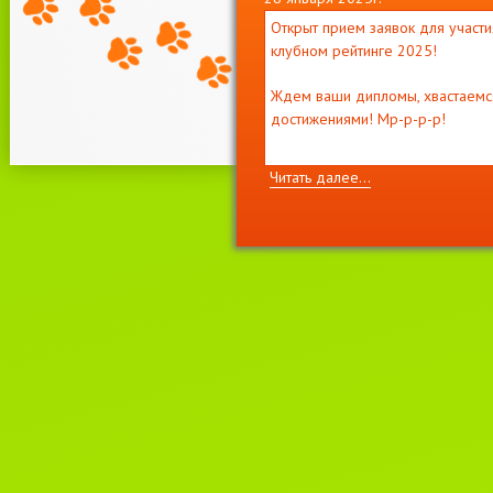
Открыт прием заявок для участи
клубном рейтинге 2025!
Ждем ваши дипломы, хвастаемс
достижениями! Мр-р-р-р!
Читать далее...
11 декабря 2021г.
Приглашаем на выставку кошек
"
ВЕСНА
И
МОТЯ
"
2-3 апреля, лицензия WCF
#221022 EUROPE CONTINENT
SHOW- ER-120
Читать далее...
22 июня 2021г.
Новости WCF.
Список систем, родословные
которых не смогут быть приняты