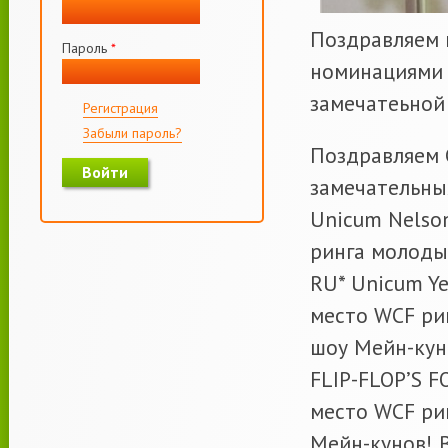
Поздравляем 
Пароль
*
номинациями 
замечатеьной 
Регистрация
Забыли пароль?
Поздравляем С
замечательны
Unicum Nelson
ринга молоды
RU* Unicum Ye
место WCF ри
шоу Мейн-кун
FLIP-FLOP’S F
место WCF ри
Мейн-кунов! B