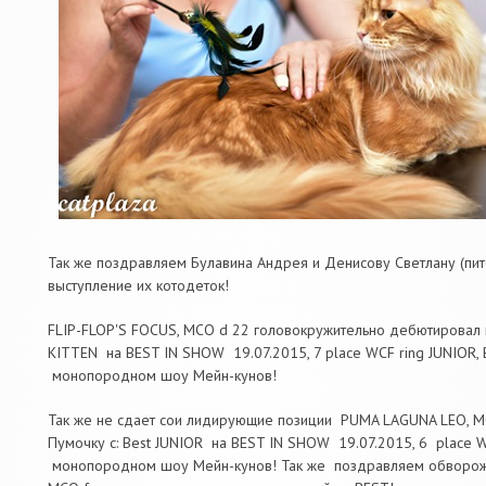
Так же поздравляем Булавина Андрея и Денисову Светлану (пи
выступление их котодеток!
FLIP-FLOP'S FOCUS, MCO d 22 головокружительно дебютировал н
KITTEN на BEST IN SHOW 19.07.2015, 7 place WCF ring JUNIOR, Be
монопородном шоу Мейн-кунов!
Так же не сдает сои лидирующие позиции PUMA LAGUNA LEO, M
Пумочку с: Best JUNIOR на BEST IN SHOW 19.07.2015, 6 place WC
монопородном шоу Мейн-кунов! Так же поздравляем обворож