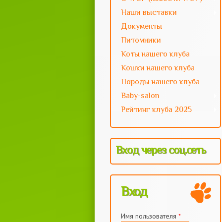
Наши выставки
Документы
Питомники
Коты нашего клуба
Кошки нашего клуба
Породы нашего клуба
Baby-salon
Рейтинг клуба 2025
Вход через соц.сеть
Вход
Имя пользователя
*