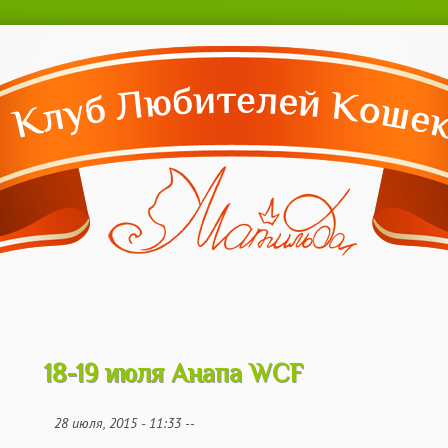
Перейти к
основному
содержанию
18-19 июля Анапа WCF
18-19 июля Анапа WCF
28 июля, 2015 - 11:33
--
motya