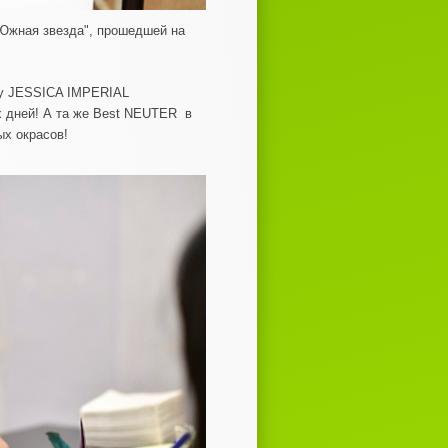
"Южная звезда", прошедшей на
цу JESSICA IMPERIAL
 дней! А та же Best NEUTER в
х окрасов!