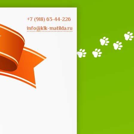
+7 (918) 63-44-226
info@klk-matilda.ru