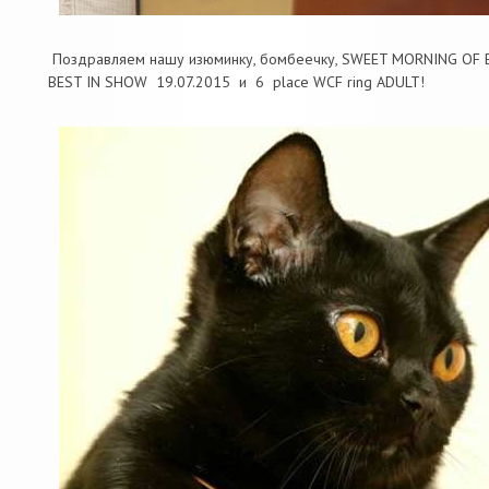
Поздравляем нашу изюминку, бомбеечку, SWEET MORNING OF BA
BEST IN SHOW 19.07.2015 и 6 place WCF ring ADULT!