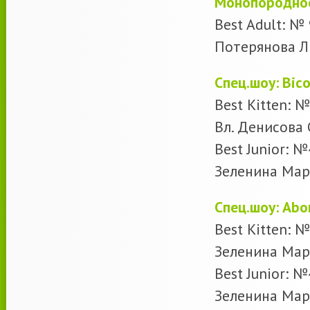
Монопородное
Best Adult: №
Потерянова Ли
Спец.шоу: Bic
Best Kitten: 
Вл. Денисова
Best Junior: 
Зеленина Мар
Спец.шоу: Abo
Best Kitten: 
Зеленина Мар
Best Junior: 
Зеленина Мар