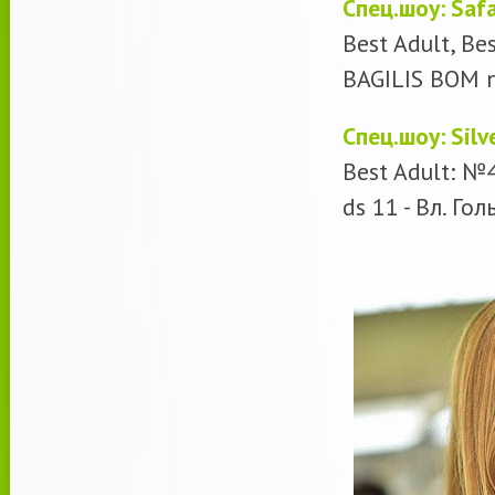
Спец.шоу: Saf
Best Adult, B
BAGILIS BOM n
Спец.шоу: Silv
Best Adult: 
ds 11 - Вл. Г