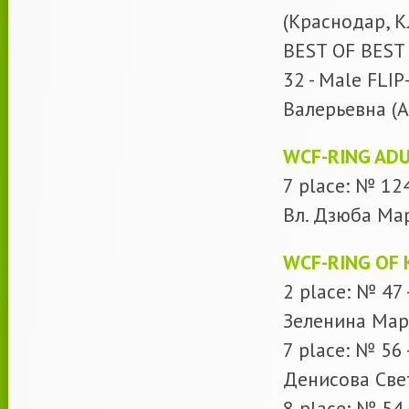
(Краснодар, 
BEST OF BEST 
32 - Male FLI
Валерьевна (
WСF-RING AD
7 place: № 12
Вл. Дзюба Ма
WСF-RING OF 
2 place: № 47
Зеленина Мар
7 place: № 56
Денисова Све
8 place: № 54