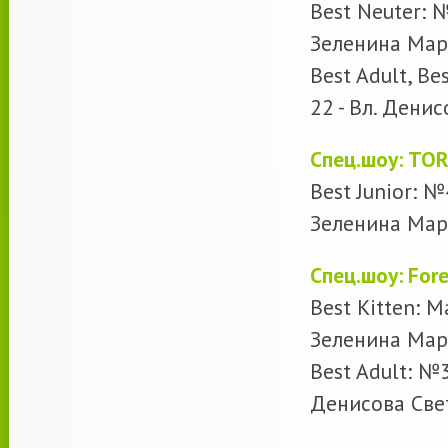
Best Neuter: 
Зеленина Мар
Best Adult, B
22 - Вл. Дени
Спец.шоу: TOR
Best Junior: 
Зеленина Мар
Спец.шоу: For
Best Kitten: 
Зеленина Мар
Best Adult: №3
Денисова Све