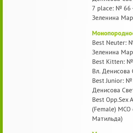
7 place: № 66
Зеленина Мар
Монопородное
Best Neuter: №
Зеленина Мар
Best Kitten: 
Вл. Денисова
Best Junior: 
Денисова Све
Best Opp.Sex
(Female) MCO 
Матильда)