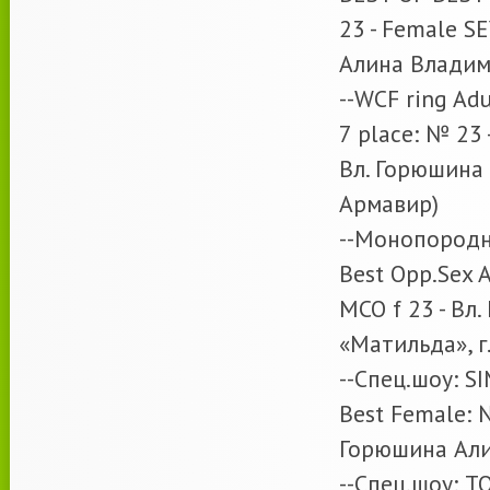
23 - Female 
Алина Владим
--WCF ring Adu
7 place: № 23
Вл. Горюшина
Армавир)
--Монопородн
Best Opp.Sex
MCO f 23 - В
«Матильда», г
--Спец.шоу: 
Best Female:
Горюшина Али
--Спец.шоу: 