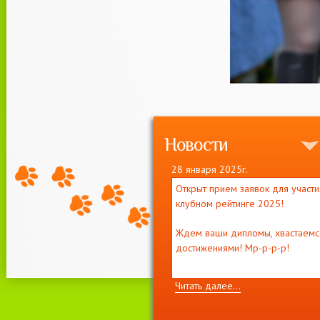
Новости
28 января 2025г.
Открыт прием заявок для участи
клубном рейтинге 2025!
Ждем ваши дипломы, хвастаемс
достижениями! Мр-р-р-р!
Читать далее...
11 декабря 2021г.