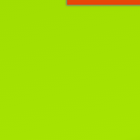
Приглашаем на выставку кошек
"
ВЕСНА
И
МОТЯ
"
2-3 апреля, лицензия WCF
#221022 EUROPE CONTINENT
SHOW- ER-120
Читать далее...
22 июня 2021г.
Новости WCF.
Список систем, родословные
которых не смогут быть приняты
клубах WCF.
Читать далее...
1 марта 2020г.
Поздравляем всех-всех с пер
днем весны и днем кошек!!!