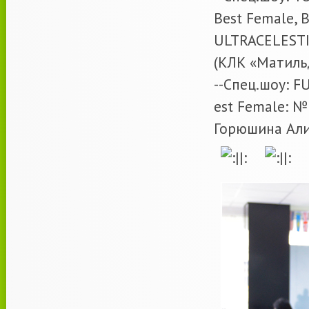
Best Female, 
ULTRACELESTI
(КЛК «Матильд
--Спец.шоу: 
est Female: №
Горюшина Али