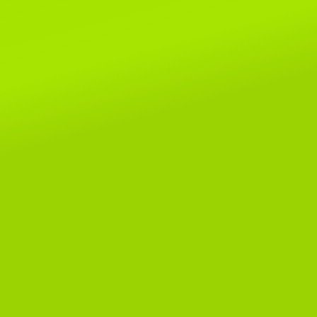
Читать далее...
8 мая 2019г.
Поздраляем Елену Сомову и ее
очаровательных малышей Alex
SeLenSon и Armavir SeLenSon!
этой выставке им покорились ри
шоу и Бесты, копилочки
пополнились отличными оценкам
Читать далее...