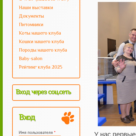
--
motya
Наши выставки
Документы
Питомники
Коты нашего клуба
Кошки нашего клуба
Породы нашего клуба
Baby-salon
Рейтинг клуба 2025
Вход через соц.сеть
Вход
Имя пользователя
*
У нас первые