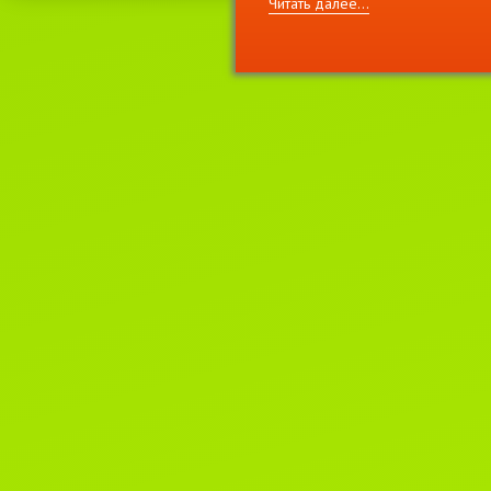
Читать далее...
11 декабря 2021г.
Приглашаем на выставку кошек
"
ВЕСНА
И
МОТЯ
"
2-3 апреля, лицензия WCF
#221022 EUROPE CONTINENT
SHOW- ER-120
Читать далее...
22 июня 2021г.
Новости WCF.
Список систем, родословные
которых не смогут быть приняты
клубах WCF.
Читать далее...
1 марта 2020г.
Поздравляем всех-всех с пер
днем весны и днем кошек!!!