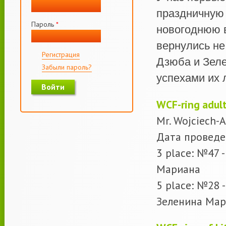
праздничную 
Пароль
*
новогоднюю в
вернулись не
Регистрация
Дзюба и Зел
Забыли пароль?
успехами их
WСF-ring adul
Mr. Wojciech-
Дата проведе
3 place: №47 
Мариана
5 place: №28 
Зеленина Ма