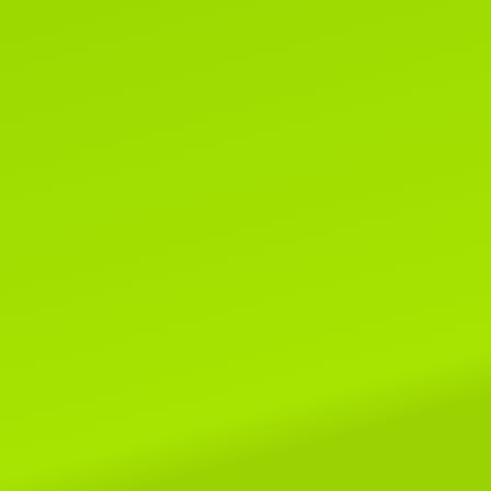
1 марта 2020г.
Поздравляем всех-всех с пер
днем весны и днем кошек!!!
Читать далее...
8 мая 2019г.
Поздраляем Елену Сомову и ее
очаровательных малышей Alex
SeLenSon и Armavir SeLenSon!
этой выставке им покорились ри
шоу и Бесты, копилочки
пополнились отличными оценкам
Читать далее...