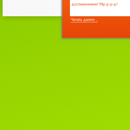
достижениями! Мр-р-р-р!
Читать далее...
11 декабря 2021г.
Приглашаем на выставку кошек
"
ВЕСНА
И
МОТЯ
"
2-3 апреля, лицензия WCF
#221022 EUROPE CONTINENT
SHOW- ER-120
Читать далее...
22 июня 2021г.
Новости WCF.
Список систем, родословные
которых не смогут быть приняты
клубах WCF.
Читать далее...